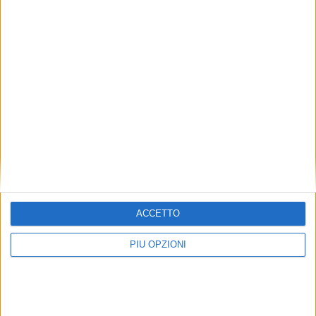
“La vita è un dono, doniamo la vita”,
l’incontro a Treglio per parlare della
donazione degli organi
ACCETTO
PIÙ OPZIONI
ATTUALITÀ