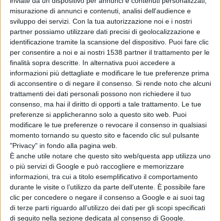
inviate da un dispositivo per annunci e contenuti personalizzati,
misurazione di annunci e contenuti, analisi dell'audience e
sviluppo dei servizi.
Con la tua autorizzazione noi e i nostri
partner possiamo utilizzare dati precisi di geolocalizzazione e
identificazione tramite la scansione del dispositivo. Puoi fare clic
per consentire a noi e ai nostri 1538 partner il trattamento per le
finalità sopra descritte. In alternativa puoi accedere a
informazioni più dettagliate e modificare le tue preferenze prima
di acconsentire o di negare il consenso.
Si rende noto che alcuni
trattamenti dei dati personali possono non richiedere il tuo
consenso, ma hai il diritto di opporti a tale trattamento. Le tue
preferenze si applicheranno solo a questo sito web. Puoi
Flacco incontra i sindacati all'ospedale di
modificare le tue preferenze o revocare il consenso in qualsiasi
momento tornando su questo sito e facendo clic sul pulsante
Lanciano: "Concorsi per infermieri e Oss e
"Privacy" in fondo alla pagina web.
È anche utile notare che questo sito web/questa app utilizza uno
medici in arrivo a Chirurgia, Radiologia e
o più servizi di Google e può raccogliere e memorizzare
Neurologia"
informazioni, tra cui a titolo esemplificativo il comportamento
durante le visite o l’utilizzo da parte dell’utente. È possibile fare
clic per concedere o negare il consenso a Google e ai suoi tag
di terze parti riguardo all’utilizzo dei dati per gli scopi specificati
di seguito nella sezione dedicata al consenso di Google.