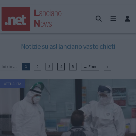
Notizie su asl lanciano vasto chieti
Inizio ...
1
2
3
4
5
... Fine
»
ATTUALITÀ