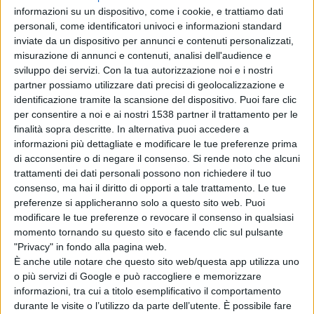
informazioni su un dispositivo, come i cookie, e trattiamo dati
personali, come identificatori univoci e informazioni standard
inviate da un dispositivo per annunci e contenuti personalizzati,
misurazione di annunci e contenuti, analisi dell'audience e
sviluppo dei servizi.
Con la tua autorizzazione noi e i nostri
partner possiamo utilizzare dati precisi di geolocalizzazione e
identificazione tramite la scansione del dispositivo. Puoi fare clic
per consentire a noi e ai nostri 1538 partner il trattamento per le
finalità sopra descritte. In alternativa puoi accedere a
informazioni più dettagliate e modificare le tue preferenze prima
di acconsentire o di negare il consenso.
Si rende noto che alcuni
trattamenti dei dati personali possono non richiedere il tuo
consenso, ma hai il diritto di opporti a tale trattamento. Le tue
preferenze si applicheranno solo a questo sito web. Puoi
modificare le tue preferenze o revocare il consenso in qualsiasi
momento tornando su questo sito e facendo clic sul pulsante
"Privacy" in fondo alla pagina web.
Maxi risarcimento Sasi, Di Stefano (FI):
È anche utile notare che questo sito web/questa app utilizza uno
o più servizi di Google e può raccogliere e memorizzare
“ennesima tegola per i cittadini”
informazioni, tra cui a titolo esemplificativo il comportamento
durante le visite o l’utilizzo da parte dell’utente. È possibile fare