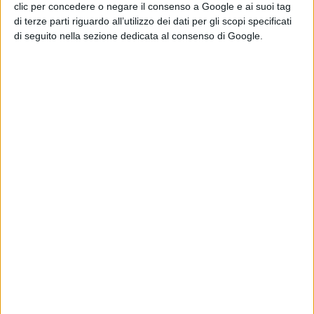
clic per concedere o negare il consenso a Google e ai suoi tag
di terze parti riguardo all’utilizzo dei dati per gli scopi specificati
di seguito nella sezione dedicata al consenso di Google.
ATTUALITÀ
Di Stefano: "sul referendum, il voltafaccia
del PD"