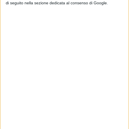
di seguito nella sezione dedicata al consenso di Google.
Una scelta che sembrerebbe essere quindi il frutto di
una painificazione ben precisa, ma che lascia ancora
qualche perplessità tra i comuni interessati.
Condividi su:
ARGOMENTI:
asl lanciano vasto chieti
san vito chietino
ricorso tar
guardia medica
chiusura
tribunale amministrativo regionale