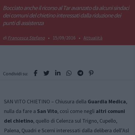
Bocciato anche il ricorso al Tar avanzato da alcuni sindaci
dei comuni del chietino interessati dalla riduzione dei
punti di assistenza
Francesca Stefano
•
15/09/2016
•
Attualità
Condividi su:
SAN VITO CHIETINO – Chiusura della
Guardia Medica
,
nulla da fare a
San Vito
, così come negli
altri comuni
del chietino
, quello di Celenza sul Trigno, Cupello,
Palena, Quadri e Scerni interessati dalla delibera dell’Asl