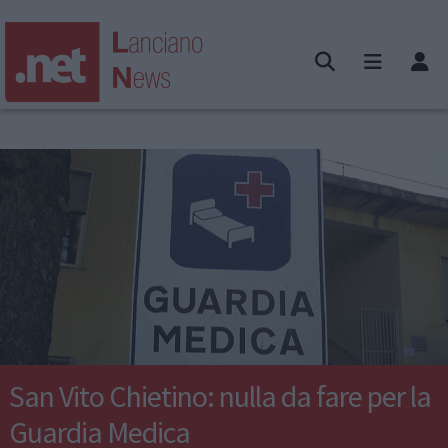
San Vito Chietino: nulla da fare per la
Guardia Medica