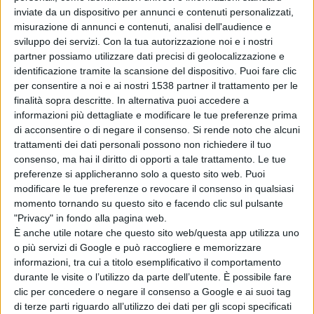
inviate da un dispositivo per annunci e contenuti personalizzati,
misurazione di annunci e contenuti, analisi dell'audience e
In attesa della decisione dei giudici il provvedimento era
sviluppo dei servizi.
Con la tua autorizzazione noi e i nostri
stato sospeso, ma il
Tribunale Amministrativo
partner possiamo utilizzare dati precisi di geolocalizzazione e
identificazione tramite la scansione del dispositivo. Puoi fare clic
Regionale
ha
respinto il ricorso
sostenendo che la
per consentire a noi e ai nostri 1538 partner il trattamento per le
riduzione possa considerarsi corretta in base al
finalità sopra descritte. In alternativa puoi accedere a
informazioni più dettagliate e modificare le tue preferenze prima
criterio di calcolo utilizzato nel riordino.
L’azienda
di acconsentire o di negare il consenso.
Si rende noto che alcuni
sanitaria locale ci tiene a ribadire come la soppressione
trattamenti dei dati personali possono non richiedere il tuo
consenso, ma hai il diritto di opporti a tale trattamento. Le tue
delle guardie mediche in questi territori sia stata il
preferenze si applicheranno solo a questo sito web. Puoi
frutto di valutazioni ben precise della
modificare le tue preferenze o revocare il consenso in qualsiasi
momento tornando su questo sito e facendo clic sul pulsante
direzione. “Abbiamo compiuto scelte ragionate –
"Privacy" in fondo alla pagina web.
È anche utile notare che questo sito web/questa app utilizza uno
quanto espresso dal
Direttore Generale della Asl,
o più servizi di Google e può raccogliere e memorizzare
Pasquale Flacco
– che coniugano la tutela della salute
informazioni, tra cui a titolo esemplificativo il comportamento
durante le visite o l’utilizzo da parte dell’utente. È possibile fare
con gli standard nazionali che prevedono una
clic per concedere o negare il consenso a Google e ai suoi tag
postazione di guardia medica ogni 3.500 abitanti”.
di terze parti riguardo all’utilizzo dei dati per gli scopi specificati