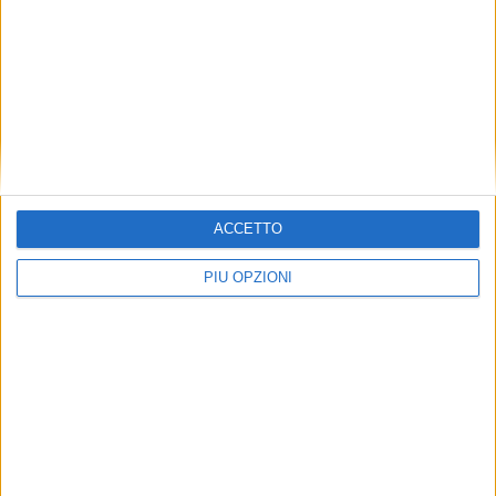
ATTUALITÀ
ACCETTO
PIÙ OPZIONI
Natale in Corso Bandiera: soddisfatti i
commercianti, “Speriamo che iniziative
come queste possano contribuire a