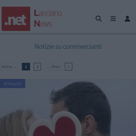
Notizie su commercianti
Inizio ...
1
2
... Fine
»
ATTUALITÀ