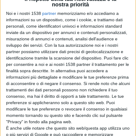
nostra priorità
Il Carnevale a Lanciano è quello di "Liborio"
Noi e i nostri 1538
partner
memorizziamo e/o accediamo a
informazioni su un dispositivo, come i cookie, e trattiamo dati
personali, come identificatori univoci e informazioni standard
inviate da un dispositivo per annunci e contenuti personalizzati,
misurazione di annunci e contenuti, analisi dell'audience e
INFORMAZIONE AZIENDALE
sviluppo dei servizi.
Con la tua autorizzazione noi e i nostri
partner possiamo utilizzare dati precisi di geolocalizzazione e
identificazione tramite la scansione del dispositivo. Puoi fare clic
per consentire a noi e ai nostri 1538 partner il trattamento per le
finalità sopra descritte. In alternativa puoi accedere a
informazioni più dettagliate e modificare le tue preferenze prima
di acconsentire o di negare il consenso.
Si rende noto che alcuni
trattamenti dei dati personali possono non richiedere il tuo
consenso, ma hai il diritto di opporti a tale trattamento. Le tue
preferenze si applicheranno solo a questo sito web. Puoi
modificare le tue preferenze o revocare il consenso in qualsiasi
momento tornando su questo sito e facendo clic sul pulsante
"Privacy" in fondo alla pagina web.
È anche utile notare che questo sito web/questa app utilizza uno
o più servizi di Google e può raccogliere e memorizzare