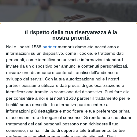
Il rispetto della tua riservatezza è la
nostra priorità
Noi e i nostri 1538
partner
memorizziamo e/o accediamo a
informazioni su un dispositivo, come i cookie, e trattiamo dati
personali, come identificatori univoci e informazioni standard
inviate da un dispositivo per annunci e contenuti personalizzati,
Casoli, pensionato trova e consegna ai
misurazione di annunci e contenuti, analisi dell'audience e
sviluppo dei servizi.
Con la tua autorizzazione noi e i nostri
Carabinieri un borsello con 14mila euro
partner possiamo utilizzare dati precisi di geolocalizzazione e
identificazione tramite la scansione del dispositivo. Puoi fare clic
per consentire a noi e ai nostri 1538 partner il trattamento per le
finalità sopra descritte. In alternativa puoi accedere a
informazioni più dettagliate e modificare le tue preferenze prima
ATTUALITÀ
di acconsentire o di negare il consenso.
Si rende noto che alcuni
trattamenti dei dati personali possono non richiedere il tuo
consenso, ma hai il diritto di opporti a tale trattamento. Le tue
preferenze si applicheranno solo a questo sito web. Puoi