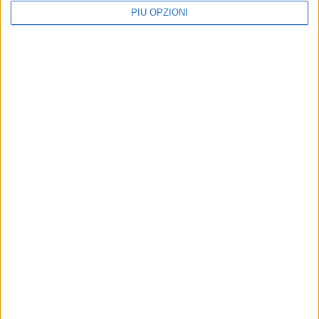
PIÙ OPZIONI
Virtus - anziani, una partita (di bocce) per il
rispetto della terza età