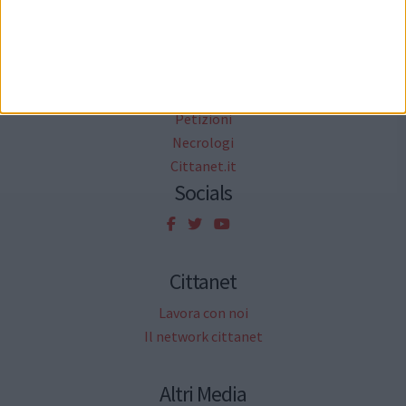
Redazione
Agenda
Rubriche
Informazione Pubblicitaria
Sondaggi
Petizioni
Necrologi
Cittanet.it
Socials
Cittanet
Lavora con noi
Il network cittanet
Altri Media