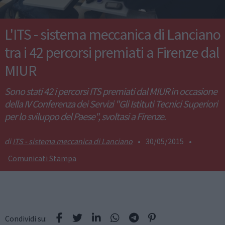
L'ITS - sistema meccanica di Lanciano
tra i 42 percorsi premiati a Firenze dal
MIUR
Sono stati 42 i percorsi ITS premiati dal MIUR in occasione
della IV Conferenza dei Servizi "Gli Istituti Tecnici Superiori
per lo sviluppo del Paese", svoltasi a Firenze.
ITS - sistema meccanica di Lanciano
•
30/05/2015
•
Comunicati Stampa
Condividi su: