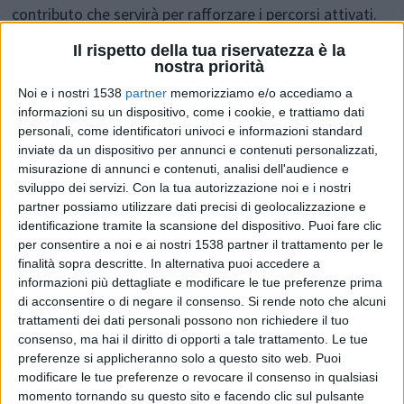
contributo che servirà per rafforzare i percorsi attivati.
Con il ddl sulla "Buona Scuola" il Governo, già dal 2016,
Il rispetto della tua riservatezza è la
nostra priorità
intende portare dal 10 al 30% la percentuale di risorse
Noi e i nostri 1538
partner
memorizziamo e/o accediamo a
assegnate su base premiale alle singole fondazioni,
informazioni su un dispositivo, come i cookie, e trattiamo dati
tenendo conto del numero dei diplomati e del tasso di
personali, come identificatori univoci e informazioni standard
inviate da un dispositivo per annunci e contenuti personalizzati,
occupabilità a 12 mesi.
misurazione di annunci e contenuti, analisi dell'audience e
sviluppo dei servizi.
Con la tua autorizzazione noi e i nostri
partner possiamo utilizzare dati precisi di geolocalizzazione e
I dati di monitoraggio e valutazione della Banca dati
identificazione tramite la scansione del dispositivo. Puoi fare clic
nazionale ITS riguardano percorsi portati a termine nel
per consentire a noi e ai nostri 1538 partner il trattamento per le
finalità sopra descritte. In alternativa puoi accedere a
corso del triennio 2010-2013.
Su 1.512 studenti
informazioni più dettagliate e modificare le tue preferenze prima
censiti, i diplomati sono 1.098
(72,6%), di cui 761
di acconsentire o di negare il consenso.
Si rende noto che alcuni
trattamenti dei dati personali possono non richiedere il tuo
(69,3%) risultano essere occupati dopo 6 mesi (650 in
consenso, ma hai il diritto di opporti a tale trattamento. Le tue
coerenza con il percorso svolto), con una quota che sale
preferenze si applicheranno solo a questo sito web. Puoi
modificare le tue preferenze o revocare il consenso in qualsiasi
a 860 a 12 mesi di distanza (78,3%). Il 76% dei
momento tornando su questo sito e facendo clic sul pulsante