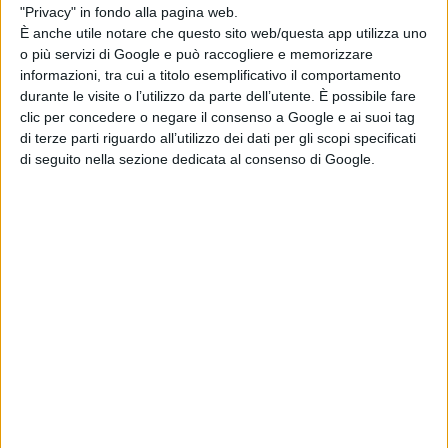
frequentanti è di genere maschile, con una percentuale
"Privacy" in fondo alla pagina web.
È anche utile notare che questo sito web/questa app utilizza uno
di abbandono del 22,3%. Il 96% dei frequentanti è
o più servizi di Google e può raccogliere e memorizzare
informazioni, tra cui a titolo esemplificativo il comportamento
diplomato e il 4% è laureato.
Le aziende che hanno
durante le visite o l’utilizzo da parte dell’utente. È possibile fare
ospitato i corsisti in attività di stage sono 1055
. Il
clic per concedere o negare il consenso a Google e ai suoi tag
di terze parti riguardo all’utilizzo dei dati per gli scopi specificati
65,3% dei docenti proviene dal mondo del lavoro, tra
di seguito nella sezione dedicata al consenso di Google.
imprese (71%) e liberi professionisti (29%). Le unità
formative progettate sono 1.543; di queste, 23 sono
svolte all’estero (1,5%) e 199 sono svolte in lingua
estera.
L’ ITS Sistema Meccanica di Lanciano si annovera
tra le
eccellenze italiane grazie alla capacità di formare
tecnici superiori
nelle aree strategiche della meccanica
ed automotive. La forte
sinergia e collaborazione con