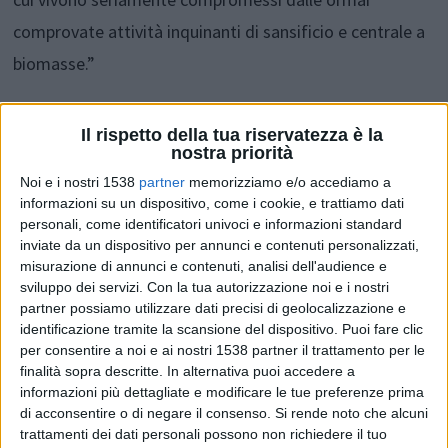
comprovate attività inquinanti di sansificio e centrale a
biomasse.”
Il movimento, infatti, afferma che è “in corso di
Il rispetto della tua riservatezza è la
nostra priorità
presentazione, alla Provincia di Chieti, una richiesta di
Noi e i nostri 1538
partner
memorizziamo e/o accediamo a
approvazione di una
"modifica non sostanziale"
agli
informazioni su un dispositivo, come i cookie, e trattiamo dati
impianti GCT e Sansifici Vecere. Tale modifica, data la
personali, come identificatori univoci e informazioni standard
inviate da un dispositivo per annunci e contenuti personalizzati,
situazione di sequestro, seguirà una procedura di
misurazione di annunci e contenuti, analisi dell'audience e
urgenza che richiede pochissimi adempimenti e che ha
sviluppo dei servizi.
Con la tua autorizzazione noi e i nostri
partner possiamo utilizzare dati precisi di geolocalizzazione e
la concreta possibilità di ottenere il dissequestro e la
identificazione tramite la scansione del dispositivo. Puoi fare clic
piena riattivazione dello stabilimento stesso”.
per consentire a noi e ai nostri 1538 partner il trattamento per le
finalità sopra descritte. In alternativa puoi accedere a
informazioni più dettagliate e modificare le tue preferenze prima
“Vorrei capire – dichiara il sindaco Berghella – da chi e
di acconsentire o di negare il consenso.
Si rende noto che alcuni
trattamenti dei dati personali possono non richiedere il tuo
come Lanci ha appreso queste notizie dato che in