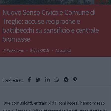
Nuovo Senso Civico e Comune di
Treglio: accuse reciproche e
battibecchi su sansificio e centrale
biomasse
Redazione
•
27/03/2015
•
Attualità
Condividi su:
Due comunicati, entrambi dai toni accesi, hanno messo
uno di fronte all’altro
Alessandro Lanci, presidente di