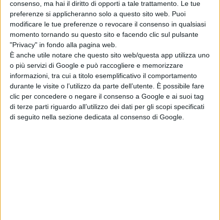
consenso, ma hai il diritto di opporti a tale trattamento. Le tue
qualità di sindaco
non ho ancora avuto alcuna
preferenze si applicheranno solo a questo sito web. Puoi
modificare le tue preferenze o revocare il consenso in qualsiasi
comunicazione ufficiale
né da parte della Provincia né
momento tornando su questo sito e facendo clic sul pulsante
"Privacy" in fondo alla pagina web.
da parte del Suap (Sportello unico attività produttive del
È anche utile notare che questo sito web/questa app utilizza uno
Patto Sangro-Aventino) che si occupano delle relative
o più servizi di Google e può raccogliere e memorizzare
informazioni, tra cui a titolo esemplificativo il comportamento
autorizzazioni. Il Suap, prima di rilasciare un'eventuale
durante le visite o l’utilizzo da parte dell’utente. È possibile fare
provvedimento, deve obbligatoriamente interpellare il
clic per concedere o negare il consenso a Google e ai suoi tag
di terze parti riguardo all’utilizzo dei dati per gli scopi specificati
Comune che deve pronunciarsi sulla materia di propria
di seguito nella sezione dedicata al consenso di Google.
competenza e cioè quella, e soltanto quella, urbanistica.
Negli uffici comunali, al momento, non è pervenuto
alcun documento in merito".
Secondo Lanci la Provincia non avrebbe avuto modo di
procedere alla diffida verso la ditta, poiché nessuno
degli Enti preposti hanno segnalato ipotesi di