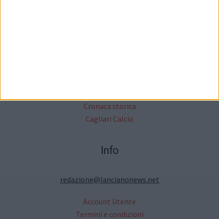
Altri Media
Critica Letteraria
Annunci Gratuiti
Moda & Fashion
Ricette ed Enogastronomia
Turismo e cultura in Abruzzo
Cronaca storica
Cagliari Calcio
Info
redazione@lancianonews.net
Account Utente
Termini e condizioni