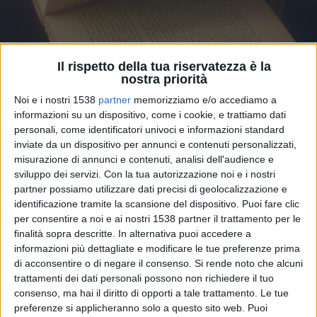
Il rispetto della tua riservatezza è la
nostra priorità
Noi e i nostri 1538
partner
memorizziamo e/o accediamo a
informazioni su un dispositivo, come i cookie, e trattiamo dati
personali, come identificatori univoci e informazioni standard
inviate da un dispositivo per annunci e contenuti personalizzati,
misurazione di annunci e contenuti, analisi dell'audience e
Rocco Carabba, storia e curiosità sulla
sviluppo dei servizi.
Con la tua autorizzazione noi e i nostri
partner possiamo utilizzare dati precisi di geolocalizzazione e
grande casa editrice frentana
FOTO
identificazione tramite la scansione del dispositivo. Puoi fare clic
per consentire a noi e ai nostri 1538 partner il trattamento per le
finalità sopra descritte. In alternativa puoi accedere a
informazioni più dettagliate e modificare le tue preferenze prima
di acconsentire o di negare il consenso.
Si rende noto che alcuni
trattamenti dei dati personali possono non richiedere il tuo
consenso, ma hai il diritto di opporti a tale trattamento. Le tue
preferenze si applicheranno solo a questo sito web. Puoi