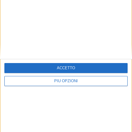
ACCETTO
Seguici su Facebook
PIÙ OPZIONI
Mappa del sito
News