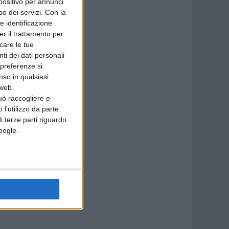
spositivo per annunci
o dei servizi.
Con la
e identificazione
er il trattamento per
icare le tue
ti dei dati personali
 preferenze si
nso in qualsiasi
 web.
uò raccogliere e
 l’utilizzo da parte
i terze parti riguardo
Google.