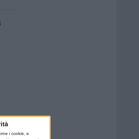
l
ità
ome i cookie, e