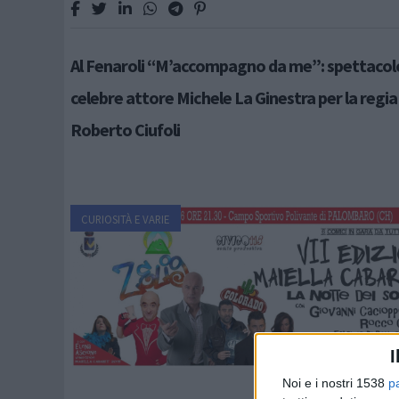
Al Fenaroli “M’accompagno da me”: spettacolo
celebre attore Michele La Ginestra per la regia 
Roberto Ciufoli
CURIOSITÀ E VARIE
I
Noi e i nostri 1538
p