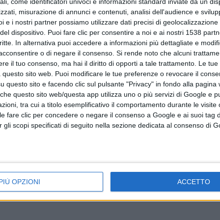
ali, come identificatori univoci e informazioni standard inviate da un di
zzati, misurazione di annunci e contenuti, analisi dell'audience e svilupp
i e i nostri partner possiamo utilizzare dati precisi di geolocalizzazione 
del dispositivo. Puoi fare clic per consentire a noi e ai nostri 1538 partn
critte. In alternativa puoi accedere a informazioni più dettagliate e modif
à a
acconsentire o di negare il consenso.
Si rende noto che alcuni trattamen
e il tuo consenso, ma hai il diritto di opporti a tale trattamento. Le tue
 questo sito web. Puoi modificare le tue preferenze o revocare il conse
questo sito e facendo clic sul pulsante "Privacy" in fondo alla pagina
 che questo sito web/questa app utilizza uno o più servizi di Google e p
oni, tra cui a titolo esemplificativo il comportamento durante le visite o
ile fare clic per concedere o negare il consenso a Google e ai suoi tag d
per gli scopi specificati di seguito nella sezione dedicata al consenso di 
PIÙ OPZIONI
ACCETTO