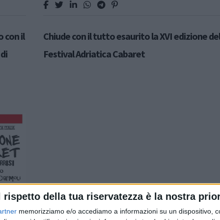
 con il
Chiude con il tutto esaurito la XVI edizione de
di
Festival Adriatica Cabaret
l rispetto della tua riservatezza è la nostra prior
artner
memorizziamo e/o accediamo a informazioni su un dispositivo, c