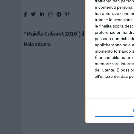
trattiamo dati person
e contenuti personali
tua autorizzazione no
tramite la scansione 
le finalità sopra des
“Maiella Cabaret 2016”, il festival della comicit
preferenze prima di 
possono non richieder
Palombaro
applicheranno solo a
momento tornando su 
È anche utile notare
memorizzare informazi
dell’utente. È possib
all’utilizzo dei dati 