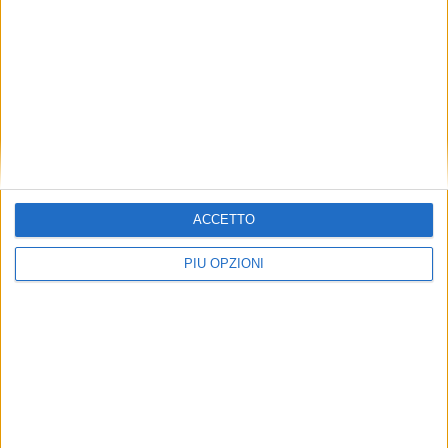
ACCETTO
Seguici su Facebook
PIÙ OPZIONI
Mappa del sito
News
Focus