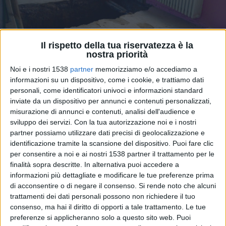
Il rispetto della tua riservatezza è la
nostra priorità
Noi e i nostri 1538
partner
memorizziamo e/o accediamo a
informazioni su un dispositivo, come i cookie, e trattiamo dati
Scuole sicure: 5 milioni di euro per
personali, come identificatori univoci e informazioni standard
inviate da un dispositivo per annunci e contenuti personalizzati,
miglioramento sismico e anti-incendio negli
misurazione di annunci e contenuti, analisi dell'audience e
sviluppo dei servizi.
Con la tua autorizzazione noi e i nostri
edifici di Lanciano
FOTO
partner possiamo utilizzare dati precisi di geolocalizzazione e
identificazione tramite la scansione del dispositivo. Puoi fare clic
per consentire a noi e ai nostri 1538 partner il trattamento per le
finalità sopra descritte. In alternativa puoi accedere a
informazioni più dettagliate e modificare le tue preferenze prima
di acconsentire o di negare il consenso.
Si rende noto che alcuni
trattamenti dei dati personali possono non richiedere il tuo
consenso, ma hai il diritto di opporti a tale trattamento. Le tue
preferenze si applicheranno solo a questo sito web. Puoi