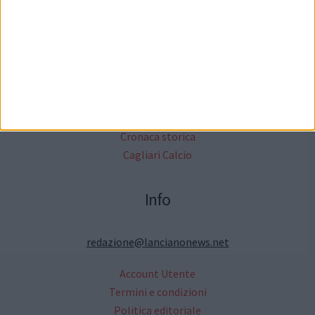
Altri Media
Critica Letteraria
Annunci Gratuiti
Moda & Fashion
Ricette ed Enogastronomia
Turismo e cultura in Abruzzo
Cronaca storica
Cagliari Calcio
Info
redazione@lancianonews.net
Account Utente
Termini e condizioni
Politica editoriale