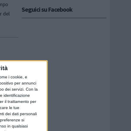
empo
Seguici su Facebook
r del
ità
ome i cookie, e
spositivo per annunci
di
o dei servizi.
Con la
e identificazione
 verso il
er il trattamento per
 che
icare le tue
ti dei dati personali
e
 preferenze si
ssione su
nso in qualsiasi