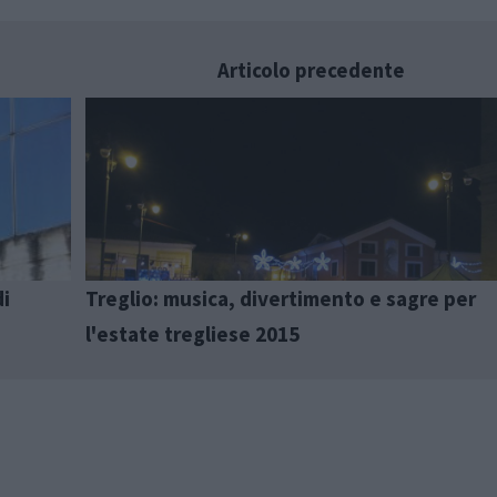
Articolo precedente
di
Treglio: musica, divertimento e sagre per
l'estate tregliese 2015