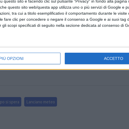
questo sito e facendo clic sul pulsante "Privacy" in fondo alla pagina
o ai 17/18 gradi; venti deboli da nord o nord ovest.
 che questo sito web/questa app utilizza uno o più servizi di Google e p
oni, tra cui a titolo esemplificativo il comportamento durante le visite o
ile fare clic per concedere o negare il consenso a Google e ai suoi tag d
va a tornare in sella alla penisola Italiana ma, in un contesto 
per gli scopi specificati di seguito nella sezione dedicata al consenso di 
o e di temperature in nuovo aumento permane la possibilità
, portare solo a annuvolamenti in montagna e qualche vela
 detto, temperature in aumento di un paio di gradi buoni, sia
PIÙ OPZIONI
ACCETTO
po si spera
Lanciano meteo