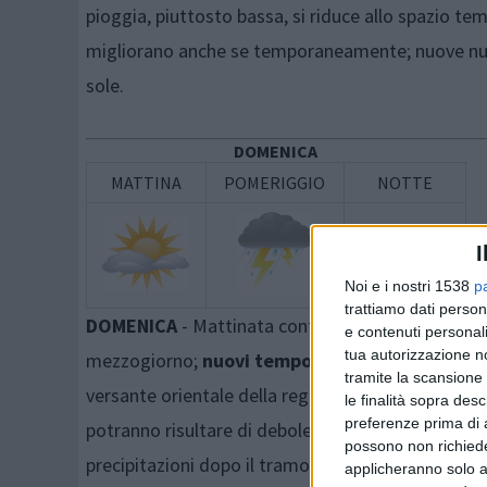
pioggia, piuttosto bassa, si riduce allo spazio te
migliorano anche se temporaneamente; nuove nuvole
sole.
DOMENICA
MATTINA
POMERIGGIO
NOTTE
I
Noi e i nostri 1538
p
trattiamo dati person
DOMENICA
- Mattinata contraddistinta da cielo 
e contenuti personali
tua autorizzazione no
mezzogiorno;
nuovi temporali
sull’appennino in 
tramite la scansione 
versante orientale della regione, interessando, qu
le finalità sopra des
preferenze prima di 
potranno risultare di debole o moderata intensità,
possono non richieder
precipitazioni dopo il tramonto ma l’aria rimane u
applicheranno solo a