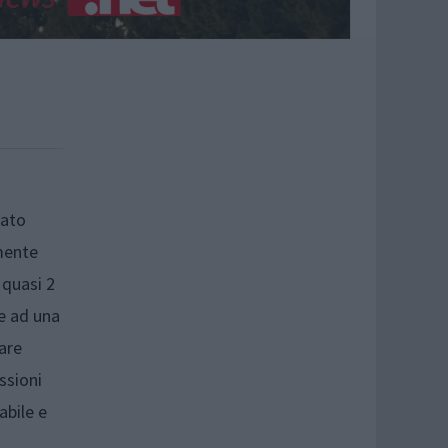
tato
mente
 quasi 2
 e ad una
are
ssioni
abile e