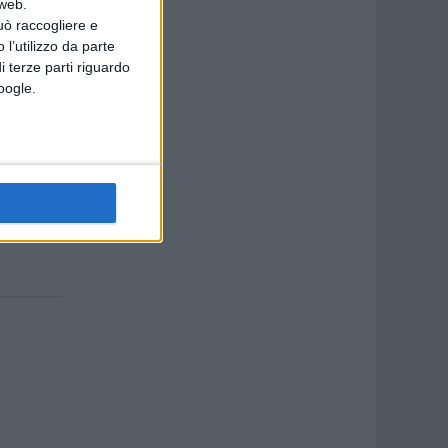
 web.
uò raccogliere e
 l’utilizzo da parte
i terze parti riguardo
di
Google.
 di un
tura
 massime