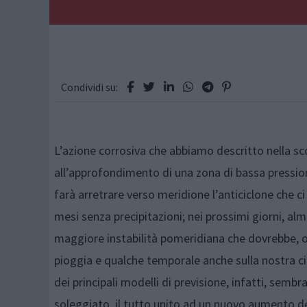
Condividi su:
L’azione corrosiva che abbiamo descritto nella scor
all’approfondimento di una zona di bassa pressi
farà arretrare verso meridione l’anticiclone che ci
mesi senza precipitazioni; nei prossimi giorni, al
maggiore instabilità pomeridiana che dovrebbe, o
pioggia e qualche temporale anche sulla nostra cit
dei principali modelli di previsione, infatti, sem
soleggiato, il tutto unito ad un nuovo aumento d