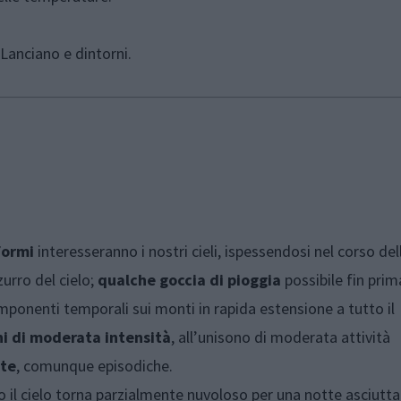
Lanciano e dintorni.
formi
interesseranno i nostri cieli, ispessendosi nel corso del
urro del cielo;
qualche goccia di pioggia
possibile fin prim
ponenti temporali sui monti in rapida estensione a tutto il
ni di moderata intensità
, all’unisono di moderata attività
ate
, comunque episodiche.
do il cielo torna parzialmente nuvoloso per una notte asciutt