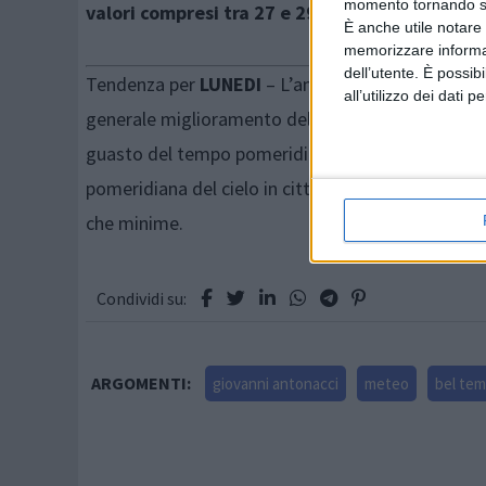
momento tornando su 
valori compresi tra 27 e 29 gradi
, minime intorn
È anche utile notare
memorizzare informazi
dell’utente. È possib
Tendenza per
LUNEDI
– L’anticiclone Africano pro
all’utilizzo dei dati 
generale miglioramento delle condizioni del temp
guasto del tempo pomeridiano che dovrebbe, però
pomeridiana del cielo in città; per il resto, come
che minime.
Condividi su:
ARGOMENTI:
giovanni antonacci
meteo
bel tem