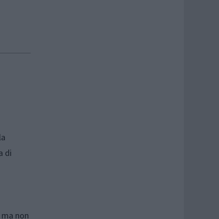
la
a di
a ma non