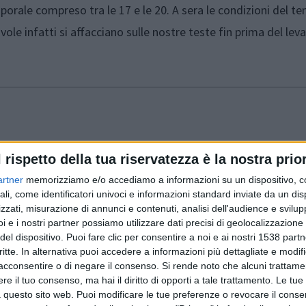
mporale compreso tra le 17 e le 20. A sera le condizioni del t
 infatti si affacciano sulle nostre teste fin prima del leva
l rispetto della tua riservatezza è la nostra prior
artner
memorizziamo e/o accediamo a informazioni su un dispositivo, c
ali, come identificatori univoci e informazioni standard inviate da un di
sereno o poco nuvoloso con nuvolosità in aumento fin prima 
zzati, misurazione di annunci e contenuti, analisi dell'audience e svilupp
i e i nostri partner possiamo utilizzare dati precisi di geolocalizzazione 
formazione si estendono, nel primo pomeriggio ed a seguire,
del dispositivo. Puoi fare clic per consentire a noi e ai nostri 1538 partn
indi, anche la nostra Lanciano e le zone limitrofe; temporali
critte. In alternativa puoi accedere a informazioni più dettagliate e modif
acconsentire o di negare il consenso.
Si rende noto che alcuni trattamen
 e che perdureranno fino al calar della sera; si esauriscono l
e il tuo consenso, ma hai il diritto di opporti a tale trattamento. Le tue
mida e frizzante; temperature massime stabili o in lieve fle
 questo sito web. Puoi modificare le tue preferenze o revocare il conse