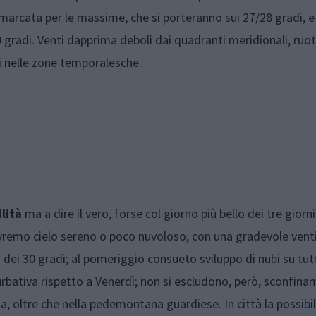
arcata per le massime, che si porteranno sui 27/28 gradi, e 
 gradi. Venti dapprima deboli dai quadranti meridionali, ruo
i nelle zone temporalesche.
ilità
ma a dire il vero, forse col giorno più bello dei tre giorni
vremo cielo sereno o poco nuvoloso, con una gradevole vent
 dei 30 gradi; al pomeriggio consueto sviluppo di nubi su tutt
bativa rispetto a Venerdì; non si escludono, però, sconfinam
a, oltre che nella pedemontana guardiese. In città la possibil