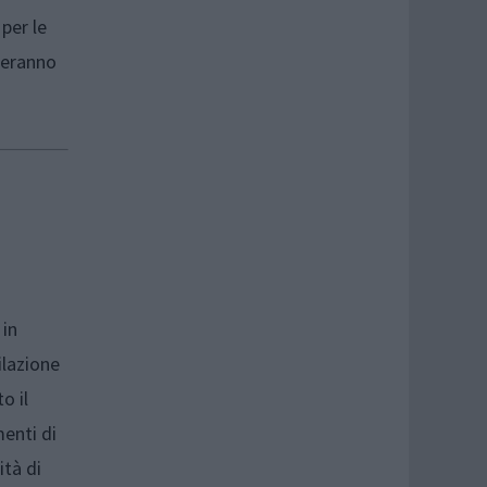
per le
teranno
 in
ilazione
o il
enti di
ità di