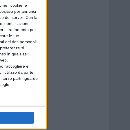
ome i cookie, e
spositivo per annunci
o dei servizi.
Con la
e identificazione
er il trattamento per
icare le tue
ti dei dati personali
 preferenze si
nso in qualsiasi
 web.
uò raccogliere e
 l’utilizzo da parte
i terze parti riguardo
Google.