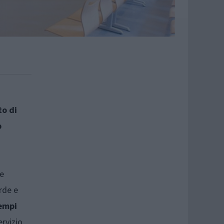
to di
p
e
rde e
empi
ervizio