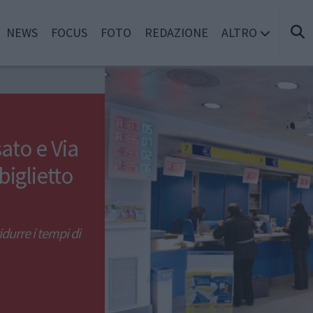
NEWS
FOCUS
FOTO
REDAZIONE
ALTRO
sato e Via
biglietto
durre i tempi di