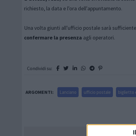
richiesto, la data e l'ora dell'appuntamento.
Una volta giunti all'ufficio postale sarà sufficient
confermare la presenza
agli operatori.
Condividi su:
ARGOMENTI:
Lanciano
ufficio postale
biglietto
I