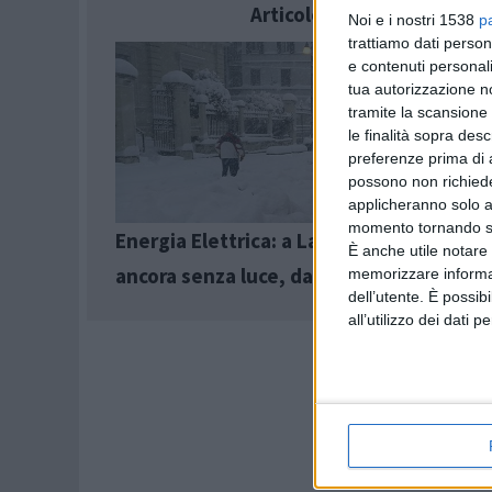
Articolo successivo
Noi e i nostri 1538
p
trattiamo dati person
e contenuti personali
tua autorizzazione no
tramite la scansione 
le finalità sopra des
preferenze prima di 
possono non richieder
applicheranno solo a
momento tornando su 
Energia Elettrica: a Lanciano intere con
È anche utile notare
ancora senza luce, da più di 40 ore
memorizzare informazi
dell’utente. È possib
all’utilizzo dei dati 