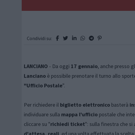
Condividi su:
LANCIANO
- Da oggi
17 gennaio
, anche presso g
Lanciano
è possibile prenotare il turno allo spo
"Ufficio Postale
".
Per richiedere il
biglietto elettronico
basterà
in
individuare sulla
mappa l'ufficio
postale che inte
cliccare su "
richiedi ticket
": sulla finestra che si
d'attesa, reali
, ed una volta effettuata la scelta