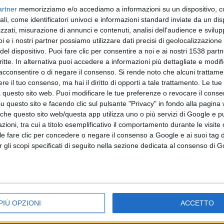
Articolo precedente
artner
memorizziamo e/o accediamo a informazioni su un dispositivo, c
ali, come identificatori univoci e informazioni standard inviate da un di
zzati, misurazione di annunci e contenuti, analisi dell'audience e svilupp
i e i nostri partner possiamo utilizzare dati precisi di geolocalizzazione 
del dispositivo. Puoi fare clic per consentire a noi e ai nostri 1538 partn
critte. In alternativa puoi accedere a informazioni più dettagliate e modif
acconsentire o di negare il consenso.
Si rende noto che alcuni trattamen
e il tuo consenso, ma hai il diritto di opporti a tale trattamento. Le tue
 questo sito web. Puoi modificare le tue preferenze o revocare il conse
questo sito e facendo clic sul pulsante "Privacy" in fondo alla pagina
trade
Pino Valente ai cittadini: I disagi ci sono, ci
 che questo sito web/questa app utilizza uno o più servizi di Google e p
vorrà tempo per tornare alla normalità
oni, tra cui a titolo esemplificativo il comportamento durante le visite o
ile fare clic per concedere o negare il consenso a Google e ai suoi tag d
per gli scopi specificati di seguito nella sezione dedicata al consenso di 
PIÙ OPZIONI
ACCETTO