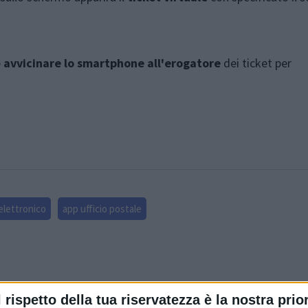
e
avvicinare lo smartphone all'erogatore
dei ticket per
 elettronico
app ufficio postale
l rispetto della tua riservatezza è la nostra prior