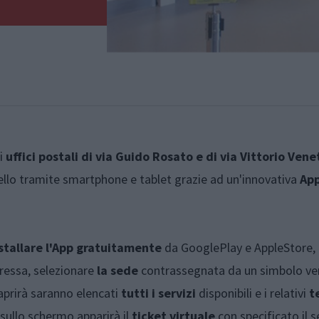
li
uffici postali di via Guido Rosato e di via Vittorio Vene
rtello tramite smartphone e tablet grazie ad un'innovativa
Ap
stallare l'App gratuitamente
da GooglePlay e AppleStore, 
ressa, selezionare
la sede
contrassegnata da un simbolo ve
 aprirà saranno elencati
tutti i servizi
disponibili e i relativi
t
 sullo schermo apparirà il
ticket virtuale
con specificato il s