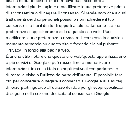
finalità sopra descritte. In alternativa puoi accedere a
informazioni più dettagliate e modificare le tue preferenze prima
di acconsentire o di negare il consenso.
Si rende noto che alcuni
L’arrivo degli immigrati è di fatto una
necessità
,
trattamenti dei dati personali possono non richiedere il tuo
consenso, ma hai il diritto di opporti a tale trattamento. Le tue
gestita
a seconda della disponibilità data dai
preferenze si applicheranno solo a questo sito web. Puoi
territori
. Non essendoci state le stesse possibilità in
modificare le tue preferenze o revocare il consenso in qualsiasi
momento tornando su questo sito e facendo clic sul pulsante
tutti i comuni della Provincia di Chieti, in questo
"Privacy" in fondo alla pagina web.
momento risulta difficile distribuire in maniera armonica
È anche utile notare che questo sito web/questa app utilizza uno
o più servizi di Google e può raccogliere e memorizzare
il numero dei migranti tenendo conto del rapporto di 2,5
informazioni, tra cui a titolo esemplificativo il comportamento
per ogni 1000 abitante, motivo per il quale in alcune
durante le visite o l’utilizzo da parte dell’utente. È possibile fare
clic per concedere o negare il consenso a Google e ai suoi tag
piccole realtà questo rapporto di fatto non risulta
di terze parti riguardo all’utilizzo dei dati per gli scopi specificati
essere applicabile.
di seguito nella sezione dedicata al consenso di Google.
“Il problema se possono essere accolti o meno è una
scelta politica, - le parole del Prefetto - che va al di là di
quello che possa essere deciso in sede comunale. Una