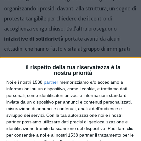
organizzando i presidi davanti alla struttura, un segno di
protesta tangibile per chiedere che il centro di
accoglienza venga chiuso. Dall’altra proseguono
iniziative di solidarietà
portate avanti da alcuni
cittadini che hanno fatto visita al gruppo di immigrati
consegnando loro anche beni e generi di vario tipo, che
Il rispetto della tua riservatezza è la
possano essere di utilità e infondere uno spirito di
nostra priorità
condivisione in una situazione come questa.
Noi e i nostri 1538
partner
memorizziamo e/o accediamo a
informazioni su un dispositivo, come i cookie, e trattiamo dati
personali, come identificatori univoci e informazioni standard
Dopo le
perplessità espresse dall’
Amministrazione
inviate da un dispositivo per annunci e contenuti personalizzati,
Comunale
e la lettera inviata dal sindaco Nicola
misurazione di annunci e contenuti, analisi dell'audience e
sviluppo dei servizi.
Con la tua autorizzazione noi e i nostri
Cicchitti
, ieri mattina il
Prefetto Antonio Corona
ha
partner possiamo utilizzare dati precisi di geolocalizzazione e
partecipato alla seduta del
Consiglio Comunale
per
identificazione tramite la scansione del dispositivo. Puoi fare clic
per consentire a noi e ai nostri 1538 partner il trattamento per le
spiegare i motivi e le condizioni di questa accoglienza.