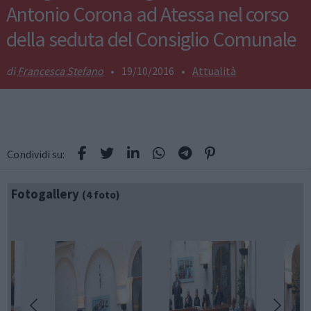
Antonio Corona ad Atessa nel corso
della seduta del Consiglio Comunale
Francesca Stefano
•
19/10/2016
•
Attualità
Condividi su:
Fotogallery
(4 foto)