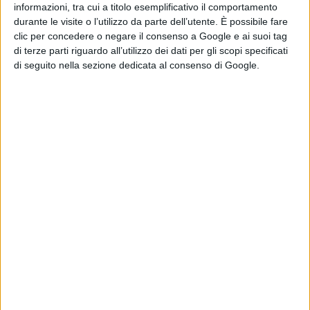
interessanti e pertinenti rispetto al tema affrontato.
informazioni, tra cui a titolo esemplificativo il comportamento
durante le visite o l’utilizzo da parte dell’utente. È possibile fare
clic per concedere o negare il consenso a Google e ai suoi tag
In particolare, entro il 10 novembre 2014, dovrà essere
di terze parti riguardo all’utilizzo dei dati per gli scopi specificati
di seguito nella sezione dedicata al consenso di Google.
inviato un contributo video (il video potrà essere
registrato attraverso qualunque smartphone), della
durata massima di 90 secondi, all’indirizzo mail
info@nottedeiricercatoriabruzzo.it. In alternativa, il
video potrà essere postato sulla bacheca della pagina
Facebook della Notte dei Ricercatori Abruzzo
(https://www.facebook.com/nottedeiricercatoriabruzzo.tr
Il video inizierà con la domanda da rivolgere al ministro
e terminerà con una breve presentazione dell’autore
della domanda (nome, età, provenienza, professione,
interessi principali).