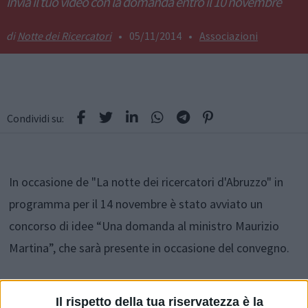
Invia il tuo video con la domanda entro il 10 novembre
Notte dei Ricercatori
•
05/11/2014
•
Associazioni
Condividi su:
In occasione de "La notte dei ricercatori d'Abruzzo" in
programma per il 14 novembre è stato avviato un
concorso di idee “Una domanda al ministro Maurizio
Martina”, che sarà presente in occasione del convegno.
È stato chiesto ai giovani sotto i 40 anni di rivolgere al
Il rispetto della tua riservatezza è la