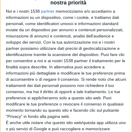
ministro Martina domande sul tema: Il futuro: quali
nostra priorità
opportunità per i giovani nei mestieri della terra?
Noi e i nostri 1538
partner
memorizziamo e/o accediamo a
informazioni su un dispositivo, come i cookie, e trattiamo dati
personali, come identificatori univoci e informazioni standard
Attraverso le domande rivolte al ministro, i giovani del
inviate da un dispositivo per annunci e contenuti personalizzati,
misurazione di annunci e contenuti, analisi dell'audience e
territorio avranno la possibilità di partecipare
sviluppo dei servizi.
Con la tua autorizzazione noi e i nostri
partner possiamo utilizzare dati precisi di geolocalizzazione e
attivamente al dibattito sviluppato nell’ambito della
identificazione tramite la scansione del dispositivo. Puoi fare clic
“Notte dei Ricercatori”, con particolare riferimento alle
per consentire a noi e ai nostri 1538 partner il trattamento per le
finalità sopra descritte. In alternativa puoi accedere a
prospettive che li attendono per il futuro rispetto ai
informazioni più dettagliate e modificare le tue preferenze prima
temi relativi alla “terra”: agricoltura, ambiente, energie
di acconsentire o di negare il consenso.
Si rende noto che alcuni
trattamenti dei dati personali possono non richiedere il tuo
rinnovabili, agroalimentare, ect.
consenso, ma hai il diritto di opporti a tale trattamento. Le tue
preferenze si applicheranno solo a questo sito web. Puoi
modificare le tue preferenze o revocare il consenso in qualsiasi
Le domande dovranno essere preventivamente inviate,
momento tornando su questo sito e facendo clic sul pulsante
in modo che una commissione tecnica appositamente
"Privacy" in fondo alla pagina web.
È anche utile notare che questo sito web/questa app utilizza uno
costituita potrà selezionare le 10 ritenute più
o più servizi di Google e può raccogliere e memorizzare