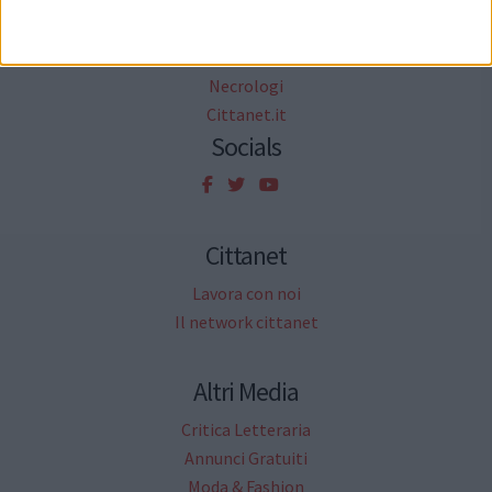
Informazione Pubblicitaria
Sondaggi
Petizioni
Necrologi
Cittanet.it
Socials
Cittanet
Lavora con noi
Il network cittanet
Altri Media
Critica Letteraria
Annunci Gratuiti
Moda & Fashion