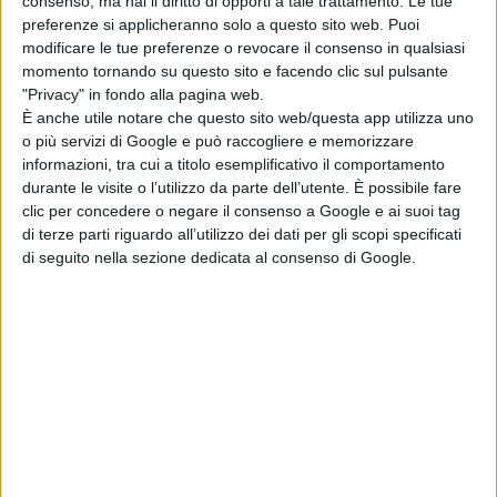
consenso, ma hai il diritto di opporti a tale trattamento. Le tue
preferenze si applicheranno solo a questo sito web. Puoi
modificare le tue preferenze o revocare il consenso in qualsiasi
momento tornando su questo sito e facendo clic sul pulsante
Nel programma della manifestazione sono previsti due
"Privacy" in fondo alla pagina web.
È anche utile notare che questo sito web/questa app utilizza uno
incontri di orientamento rivolti agli operatori turistici,
o più servizi di Google e può raccogliere e memorizzare
agrituristici e agroalimentari, che si svolgeranno lunedì
informazioni, tra cui a titolo esemplificativo il comportamento
durante le visite o l’utilizzo da parte dell’utente. È possibile fare
29 ottobre 2012 nei Comuni di Ortona presso la Sala
clic per concedere o negare il consenso a Google e ai suoi tag
Consiliare del Comune in Via Cavour dalle ore 10.30 alle
di terze parti riguardo all’utilizzo dei dati per gli scopi specificati
di seguito nella sezione dedicata al consenso di Google.
ore 12.30 e a Vasto presso l'ex Palazzo scolastico c/o il
Comando della Polizia Municipale dalle ore 16.00 alle
ore 18.00.
Questi incontri sono propedeutici all'incontro con i buyer
turistici che si terrà Venerdì 2 novembre 2012 a San Vito