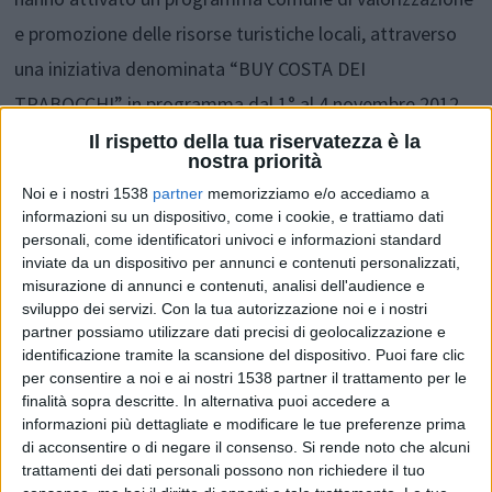
e promozione delle risorse turistiche locali, attraverso
una iniziativa denominata “BUY COSTA DEI
TRABOCCHI” in programma dal 1° al 4 novembre 2012,
con un workshop turistico, un educational tour per gli
Il rispetto della tua riservatezza è la
nostra priorità
operatori turistici buyers e un press tour per giornalisti.
Noi e i nostri 1538
partner
memorizziamo e/o accediamo a
informazioni su un dispositivo, come i cookie, e trattiamo dati
personali, come identificatori univoci e informazioni standard
Sia gli operatori buyer (agenzie di viaggio, tour operator,
inviate da un dispositivo per annunci e contenuti personalizzati,
misurazione di annunci e contenuti, analisi dell'audience e
CRAL e turismo associato) che i giornalisti della stampa
sviluppo dei servizi.
Con la tua autorizzazione noi e i nostri
partner possiamo utilizzare dati precisi di geolocalizzazione e
specializzata enogastronomica avranno modo di
identificazione tramite la scansione del dispositivo. Puoi fare clic
visitare le bellezze naturali, artistiche e culturali,
per consentire a noi e ai nostri 1538 partner il trattamento per le
finalità sopra descritte. In alternativa puoi accedere a
gastronomiche, rurali, ambientali della Costa dei
informazioni più dettagliate e modificare le tue preferenze prima
Trabocchi.
di acconsentire o di negare il consenso.
Si rende noto che alcuni
trattamenti dei dati personali possono non richiedere il tuo