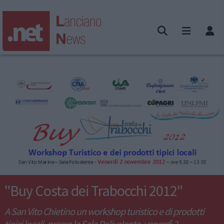
"Buy Costa dei Trabocchi 2012"
A San Vito Chietino un workshop turistico e di prodotti
tipici locali, presso la Sala Polivalente, venerdì 2