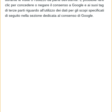
clic per concedere o negare il consenso a Google e ai suoi tag
per lui quindi anche la denuncia alla Procura della
di terze parti riguardo all’utilizzo dei dati per gli scopi specificati
Repubblica presso il Tribunale di Lanciano per
furto di
di seguito nella sezione dedicata al consenso di Google.
energia elettrica
, oltre che per gli atti persecutori ai
danni della vicina di casa e per il danneggiamento
aggravato dell'autovettura militare.
Trattenuto nelle camere di sicurezza, questa mattina
l'uomo è stato condotto dinanzi al
G.I.P. del Tribunale
di Lanciano
che, dopo aver convalidato l'arresto, ha
disposto nei suoi confronti la
custodia cautelare in
carcere.