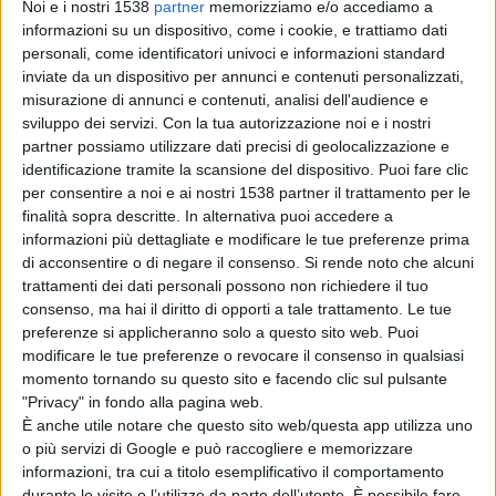
Noi e i nostri 1538
partner
memorizziamo e/o accediamo a
informazioni su un dispositivo, come i cookie, e trattiamo dati
l
anciare dal balcone di casa alcuni piatti
che hanno
personali, come identificatori univoci e informazioni standard
colpito il veicolo dei Carabinieri, danneggiandone
inviate da un dispositivo per annunci e contenuti personalizzati,
misurazione di annunci e contenuti, analisi dell'audience e
cofano motore. Il pregiudicato sarebbe poi rientrato in
sviluppo dei servizi.
Con la tua autorizzazione noi e i nostri
casa per imbracciare una
carabina ad aria compressa
,
partner possiamo utilizzare dati precisi di geolocalizzazione e
identificazione tramite la scansione del dispositivo. Puoi fare clic
caricata con
pallini di piombo
, e sparare due colpi sui
per consentire a noi e ai nostri 1538 partner il trattamento per le
militari, andati però a vuoto.
finalità sopra descritte. In alternativa puoi accedere a
informazioni più dettagliate e modificare le tue preferenze prima
di acconsentire o di negare il consenso.
Si rende noto che alcuni
I militari hanno fatto irruzione nell'abitazione e, dopo
trattamenti dei dati personali possono non richiedere il tuo
consenso, ma hai il diritto di opporti a tale trattamento. Le tue
aver disarmato l'uomo, lo hanno
arrestato per
preferenze si applicheranno solo a questo sito web. Puoi
resistenza a pubblico ufficiale e tentate lesioni
modificare le tue preferenze o revocare il consenso in qualsiasi
momento tornando su questo sito e facendo clic sul pulsante
personali aggravate
, ponendo sotto sequestro l’arma
"Privacy" in fondo alla pagina web.
utilizzata. Durante la perquisizione domiciliare hanno
È anche utile notare che questo sito web/questa app utilizza uno
o più servizi di Google e può raccogliere e memorizzare
inoltre accertato che l'impianto elettrico dell’abitazione
informazioni, tra cui a titolo esemplificativo il comportamento
era collegato abusivamente all'illuminazione pubblica,
durante le visite o l’utilizzo da parte dell’utente. È possibile fare