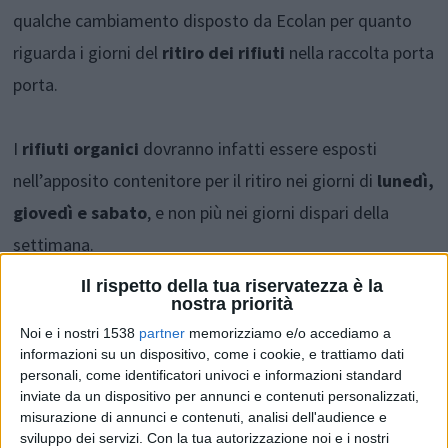
qualche cambiamento disposto da Ecolan per quanto
riguarda i giorni del
ritiro dei rifiuti
nella raccolta porta
porta.
I
rifiuti organici
dovranno infatti essere esposti
nell’apposito contenitore per il ritiro nei giorni di
lunedì,
giovedì e sabato
, e non più nei giorni dispari della
settimana.
Il rispetto della tua riservatezza è la
nostra priorità
Cambia anche l’
indifferenziato
, se prima la raccolta dei
Noi e i nostri 1538
partner
memorizziamo e/o accediamo a
rifiuti era fissata per il sabato, ora il ritiro avverrà invece
informazioni su un dispositivo, come i cookie, e trattiamo dati
di
martedì.
personali, come identificatori univoci e informazioni standard
inviate da un dispositivo per annunci e contenuti personalizzati,
misurazione di annunci e contenuti, analisi dell'audience e
Qualche cambiamento anche per gli altri conferimenti, il
sviluppo dei servizi.
Con la tua autorizzazione noi e i nostri