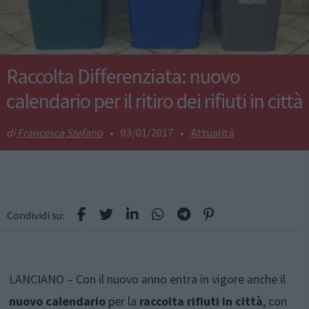
Raccolta Differenziata: nuovo
calendario per il ritiro dei rifiuti in città
Francesca Stefano
•
03/01/2017
•
Attualità
Condividi su:
LANCIANO – Con il nuovo anno entra in vigore anche il
nuovo calendario
per la
raccolta rifiuti in città
, con