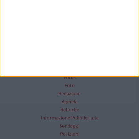
Seguici su Facebook
Mappa del sito
News
Focus
Foto
Redazione
Agenda
Rubriche
Informazione Pubblicitaria
Sondaggi
Petizioni