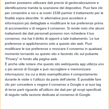
partner possiamo utilizzare dati precisi di geolocalizzazione e
giovedì
ci sarà il ritiro del
vetro
ma sarà con
cadenza
identificazione tramite la scansione del dispositivo. Puoi fare clic
bisettimanale
, così come per la
carta,
il cui ritiro
per consentire a noi e ai nostri 1538 partner il trattamento per le
finalità sopra descritte. In alternativa puoi accedere a
avverrà nel
mercoledì
ma
ogni due settimane
. Resta
informazioni più dettagliate e modificare le tue preferenze prima
settimanale il ritiro della
plastica
ma passa al
venerdì
.
di acconsentire o di negare il consenso.
Si rende noto che alcuni
trattamenti dei dati personali possono non richiedere il tuo
consenso, ma hai il diritto di opporti a tale trattamento. Le tue
preferenze si applicheranno solo a questo sito web. Puoi
Condividi su:
modificare le tue preferenze o revocare il consenso in qualsiasi
momento tornando su questo sito e facendo clic sul pulsante
"Privacy" in fondo alla pagina web.
È anche utile notare che questo sito web/questa app utilizza uno
ARGOMENTI:
Lanciano
Raccolta differenziata
EcoLan
o più servizi di Google e può raccogliere e memorizzare
informazioni, tra cui a titolo esemplificativo il comportamento
raccolta differenziata porta a porta
calendario raccolta rifiuti
durante le visite o l’utilizzo da parte dell’utente. È possibile fare
clic per concedere o negare il consenso a Google e ai suoi tag
di terze parti riguardo all’utilizzo dei dati per gli scopi specificati
di seguito nella sezione dedicata al consenso di Google.