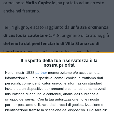
ormai nota
Mafia Capitale
, ha portato ad un arresto
anche nel frentano.
Ieri, 4 giugno, è stato raggiunto da
un’altra ordinanza
di custodia cautelare
C.M.G, originario di Crotone, già
detenuto dal penitenziario di Villa Stanazzo di
Lanciano
, dove era già in custodia a causa del suo
coinvolgimento nell’inchiesta di carattere nazionale.
Il rispetto della tua riservatezza è la
nostra priorità
Noi e i nostri 1538
partner
memorizziamo e/o accediamo a
Condividi su:
informazioni su un dispositivo, come i cookie, e trattiamo dati
personali, come identificatori univoci e informazioni standard
inviate da un dispositivo per annunci e contenuti personalizzati,
misurazione di annunci e contenuti, analisi dell'audience e
ARGOMENTI:
Lanciano
Arresti
casa circondariale lanciano
sviluppo dei servizi.
Con la tua autorizzazione noi e i nostri
partner possiamo utilizzare dati precisi di geolocalizzazione e
mafia capitale
identificazione tramite la scansione del dispositivo. Puoi fare clic