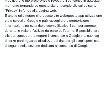
modificare le tue preferenze o revocare il consenso in qualsiasi
in questi anni non c'è stato un dibattito serio e
momento tornando su questo sito e facendo clic sul pulsante
costruttivo, con proposte alternative. A dominare la
"Privacy" in fondo alla pagina web.
È anche utile notare che questo sito web/questa app utilizza uno
scena politica del capoluogo frentano restano, quindi,
o più servizi di Google e può raccogliere e memorizzare
ancora una volta i soliti giochi, nel centro sinistra e nel
informazioni, tra cui a titolo esemplificativo il comportamento
durante le visite o l’utilizzo da parte dell’utente. È possibile fare
centro destra, finalizzati non tanto a quel bene comune
clic per concedere o negare il consenso a Google e ai suoi tag
di cui tutti si riempiono la bocca, ma a conservare ruoli
di terze parti riguardo all’utilizzo dei dati per gli scopi specificati
di seguito nella sezione dedicata al consenso di Google.
e poltrone e chi non è funzionale a mantenere questi
equilibri viene ignorato o fatto fuori. Soliti nomi, solite
facce, stessi problemi. E la città è tornata
inesorabilmente indietro. Una regressione visibile e se
non ci sarà un'inversione di rotta, sarà davvero difficile,
se non impossibile, recuperare le tante occasioni
mancate.