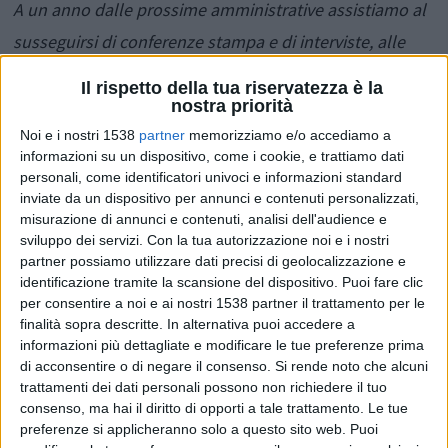
A un anno dalle prossime amministrative assistiamo al
susseguirsi di conferenze stampa e di interviste, alle
presenze autorevoli di esponenti regionali a dimostrare
Il rispetto della tua riservatezza è la
e sottolineare "che si sta lavorando con spirito
nostra priorità
collaborativo e concreto". Sembra di essere tornati
Noi e i nostri 1538
partner
memorizziamo e/o accediamo a
informazioni su un dispositivo, come i cookie, e trattiamo dati
indietro nel tempo quando si asfaltavano le strade
personali, come identificatori univoci e informazioni standard
inviate da un dispositivo per annunci e contenuti personalizzati,
prima delle campagne elettorali per
gettare fumo negli
misurazione di annunci e contenuti, analisi dell'audience e
occhi di cittadini
troppo distratti per capire che si
sviluppo dei servizi.
Con la tua autorizzazione noi e i nostri
partner possiamo utilizzare dati precisi di geolocalizzazione e
trattava solo operazioni di facciata.
identificazione tramite la scansione del dispositivo. Puoi fare clic
per consentire a noi e ai nostri 1538 partner il trattamento per le
finalità sopra descritte. In alternativa puoi accedere a
E che dire poi di una
opposizione pressoché
informazioni più dettagliate e modificare le tue preferenze prima
inesistente
, a parte qualche singolo intervento. Sarà la
di acconsentire o di negare il consenso.
Si rende noto che alcuni
trattamenti dei dati personali possono non richiedere il tuo
frammentazione e i personalismi che regnano nel
consenso, ma hai il diritto di opporti a tale trattamento. Le tue
centro destra nonostante si dica il contrario, certo è che
preferenze si applicheranno solo a questo sito web. Puoi