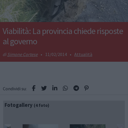
Viabilità: La provincia chiede risposte
al governo
Simone Cortese
•
11/02/2014
•
Attualità
Condividi su:
Fotogallery
(4 foto)