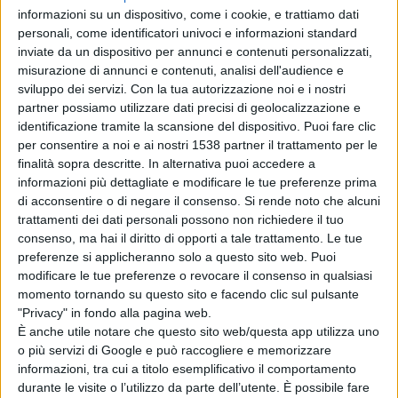
informazioni su un dispositivo, come i cookie, e trattiamo dati
provinciali non hanno avuto esito alcuno, pertanto a
personali, come identificatori univoci e informazioni standard
questo punto non ci resta che andare a Roma e mettere
inviate da un dispositivo per annunci e contenuti personalizzati,
misurazione di annunci e contenuti, analisi dell'audience e
in atto azioni eclatanti per far sentire la voce di un
sviluppo dei servizi.
Con la tua autorizzazione noi e i nostri
territorio che non ce la fa più" Del resto la situazione
partner possiamo utilizzare dati precisi di geolocalizzazione e
identificazione tramite la scansione del dispositivo. Puoi fare clic
delle strade era già critica ed ora la viabilità peggiora
per consentire a noi e ai nostri 1538 partner il trattamento per le
sempre di più, soprattutto dopo le ondate di maltempo
finalità sopra descritte. In alternativa puoi accedere a
informazioni più dettagliate e modificare le tue preferenze prima
dei mesi scorsi che hanno causato danni per 18 milioni.
di acconsentire o di negare il consenso.
Si rende noto che alcuni
Nulla è cambiato e ormai a tre mesi dalla giornata di
trattamenti dei dati personali possono non richiedere il tuo
consenso, ma hai il diritto di opporti a tale trattamento. Le tue
protesta svoltasi a Chieti nessuna risposta è arrivata nè
preferenze si applicheranno solo a questo sito web. Puoi
dal Presidente del Consiglio Enrico Letta, nè dalle altre
modificare le tue preferenze o revocare il consenso in qualsiasi
momento tornando su questo sito e facendo clic sul pulsante
istituzioni .“Non ce la facciamo più – sbotta il
"Privacy" in fondo alla pagina web.
Presidente Di Giuseppantonio – Abbiamo scritto lettere,
È anche utile notare che questo sito web/questa app utilizza uno
o più servizi di Google e può raccogliere e memorizzare
elaborato relazioni, fatto progetti, programmato
informazioni, tra cui a titolo esemplificativo il comportamento
interventi: insomma abbiamo fatto tutto quello che
durante le visite o l’utilizzo da parte dell’utente. È possibile fare