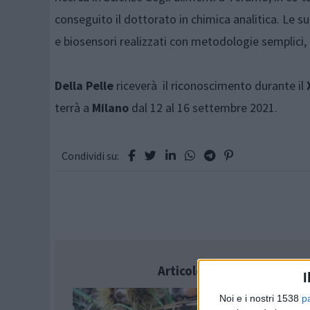
conseguito il dottorato in chimica analitica. Le su
e biosensori realizzati con metodologie semplici, 
Della Pelle
riceverà il riconoscimento durante il
terrà a
Milano
dal 12 al 16 settembre 2021.
Condividi su:
Articolo successivo
I
Noi e i nostri 1538
p