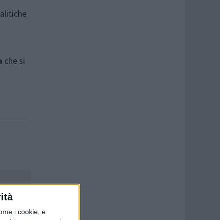
alitiche
a
che si
ità
ome i cookie, e