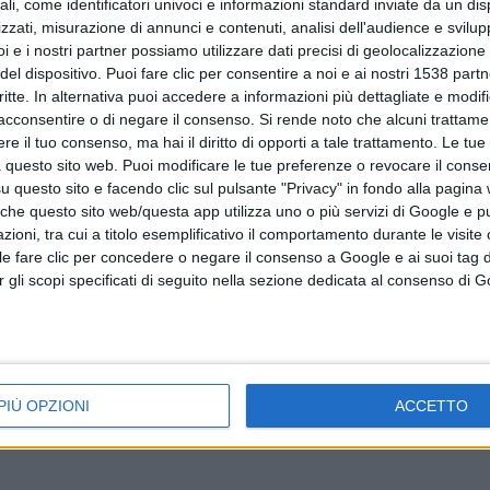
ali, come identificatori univoci e informazioni standard inviate da un di
zzati, misurazione di annunci e contenuti, analisi dell'audience e svilupp
i e i nostri partner possiamo utilizzare dati precisi di geolocalizzazione 
del dispositivo. Puoi fare clic per consentire a noi e ai nostri 1538 partn
critte. In alternativa puoi accedere a informazioni più dettagliate e modif
acconsentire o di negare il consenso.
Si rende noto che alcuni trattamen
e il tuo consenso, ma hai il diritto di opporti a tale trattamento. Le tue
agne
Screening Covid, altri test nel territorio
 questo sito web. Puoi modificare le tue preferenze o revocare il conse
questo sito e facendo clic sul pulsante "Privacy" in fondo alla pagina
 che questo sito web/questa app utilizza uno o più servizi di Google e p
oni, tra cui a titolo esemplificativo il comportamento durante le visite o
ile fare clic per concedere o negare il consenso a Google e ai suoi tag d
per gli scopi specificati di seguito nella sezione dedicata al consenso di 
PIÙ OPZIONI
ACCETTO