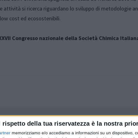
e attività si ricerca riguardano lo sviluppo di metodologie an
low cost ed ecosostenibili.
XXVII Congresso nazionale della Società Chimica Italian
Articolo precedente
l rispetto della tua riservatezza è la nostra prior
artner
memorizziamo e/o accediamo a informazioni su un dispositivo, c