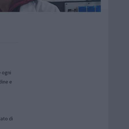
e ogni
dine e
rato di