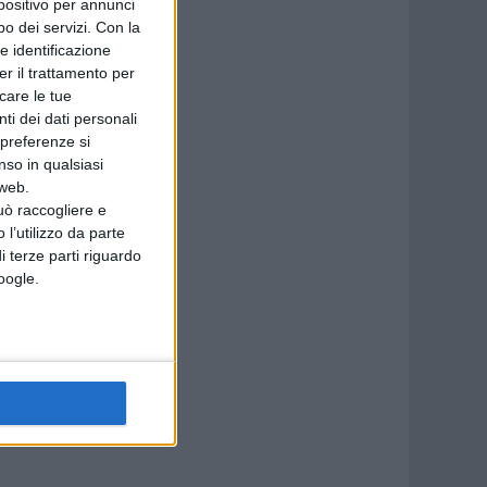
spositivo per annunci
o dei servizi.
Con la
e identificazione
er il trattamento per
icare le tue
ti dei dati personali
 preferenze si
nso in qualsiasi
 web.
uò raccogliere e
 l’utilizzo da parte
i terze parti riguardo
Google.