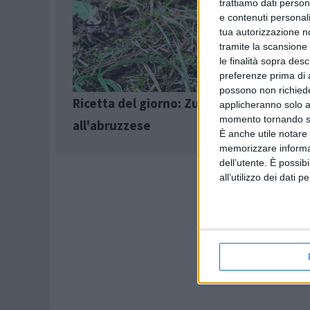
trattiamo dati person
e contenuti personali
tua autorizzazione no
tramite la scansione 
le finalità sopra des
preferenze prima di 
possono non richieder
Ricetta del giorno: Zuppa di ceci e cast
applicheranno solo a
momento tornando su 
all'abruzzese
È anche utile notare
memorizzare informazi
dell’utente. È possib
all’utilizzo dei dati 