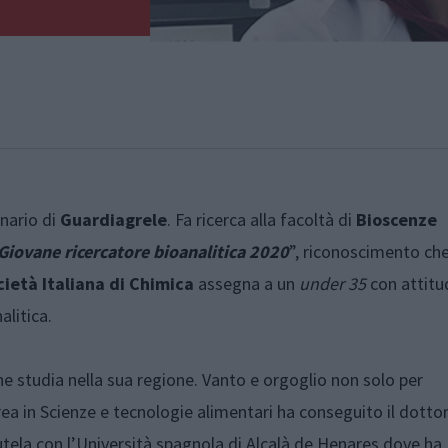
inario di
Guardiagrele
. Fa ricerca alla facoltà di
Bioscenze
Giovane ricercatore bioanalitica 2020
”, riconoscimento ch
cietà Italiana di Chimica
assegna a un
under 35
con attitu
alitica.
e studia nella sua regione. Vanto e orgoglio non solo per
ea in Scienze e tecnologie alimentari ha conseguito il dotto
tutela con l’Università spagnola di Alcalà de Henares dove ha