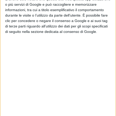
Brigata Maiella e le forze alleate (Wigforce) combattere
o più servizi di Google e può raccogliere e memorizzare
informazioni, tra cui a titolo esemplificativo il comportamento
contro i nazifascisti per la liberazione del territorio
. La
durante le visite o l’utilizzo da parte dell’utente. È possibile fare
cruenta lotta, segnata da pesanti perdite, tra cui il
clic per concedere o negare il consenso a Google e ai suoi tag
di terze parti riguardo all’utilizzo dei dati per gli scopi specificati
Maggiore Wigram, fu un episodio cruciale per la
di seguito nella sezione dedicata al consenso di Google.
Resistenza.
La battaglia si inserì nel difficile passaggio del fronte
lungo la linea Gustav e nelle operazioni militari che
interessarono l’Alto Sangro e l’area appenninica
abruzzese.
Nel corso dell’incontro è stato più volte sottolineato
come la memoria non rappresenti soltanto un doveroso
tributo ai caduti, ma anche un’occasione per riflettere