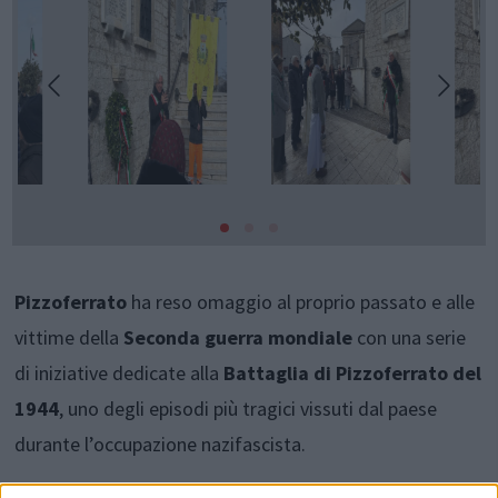
Pizzoferrato
ha reso omaggio al proprio passato e alle
vittime della
Seconda guerra mondiale
con una serie
di iniziative dedicate alla
Battaglia di Pizzoferrato del
1944
, uno degli episodi più tragici vissuti dal paese
durante l’occupazione nazifascista.