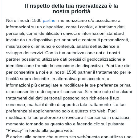
Le
commemorazioni
si sono aperte, il primo febbraio,
Il rispetto della tua riservatezza è la
nostra priorità
con un
incontro pubblico di approfondimento
dal
Noi e i nostri 1538
partner
memorizziamo e/o accediamo a
titolo
“La battaglia di Pizzoferrato – presentazione
informazioni su un dispositivo, come i cookie, e trattiamo dati
storica”
, che si è svolto nella
sala consiliare di piazza
personali, come identificatori univoci e informazioni standard
inviate da un dispositivo per annunci e contenuti personalizzati,
San Rocco
e che è stato promosso dall’
Osservatorio
misurazione di annunci e contenuti, analisi dell'audience e
sviluppo dei servizi.
Con la tua autorizzazione noi e i nostri
Antifascista 25 settembre ’43
e dalla
Pro Loco
partner possiamo utilizzare dati precisi di geolocalizzazione e
Amelio De Iuliis
, con il patrocinio del
Comune
.
identificazione tramite la scansione del dispositivo. Puoi fare clic
per consentire a noi e ai nostri 1538 partner il trattamento per le
finalità sopra descritte. In alternativa puoi accedere a
Sono intervenuti il sindaco
Palmerino Fagnilli
;
Luciano
informazioni più dettagliate e modificare le tue preferenze prima
di acconsentire o di negare il consenso.
Si rende noto che alcuni
D’Amico
, fondatore dell’Osservatorio Antifascista 25
trattamenti dei dati personali possono non richiedere il tuo
settembre ’43 ed
Eugenio Ciccarelli,
dell’Osservatorio
consenso, ma hai il diritto di opporti a tale trattamento. Le tue
preferenze si applicheranno solo a questo sito web. Puoi
Antifascista. E’ stata ricostruita la cornice storica degli
modificare le tue preferenze o revocare il consenso in qualsiasi
eventi che, nel 1944, portarono Pizzoferrato a trovarsi al
momento tornando su questo sito e facendo clic sul pulsante
"Privacy" in fondo alla pagina web.
centro di un violento scontro armato, che
ha visto la
È anche utile notare che questo sito web/questa app utilizza uno